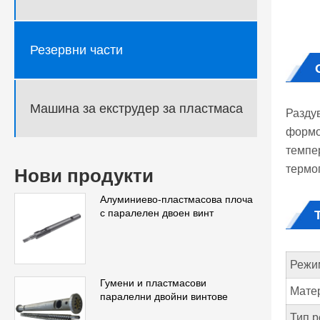
Резервни части
Машина за екструдер за пластмаса
Разду
формо
темпе
термо
Нови продукти
Алуминиево-пластмасова плоча
с паралелен двоен винт
Режи
Гумени и пластмасови
Мате
паралелни двойни винтове
Тип р