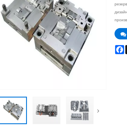
резерв
дизайн
произв
F