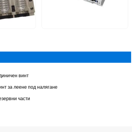
диничен винт
инт за леене под налягане
езервни части