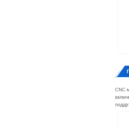
CNC м
включ
поддр