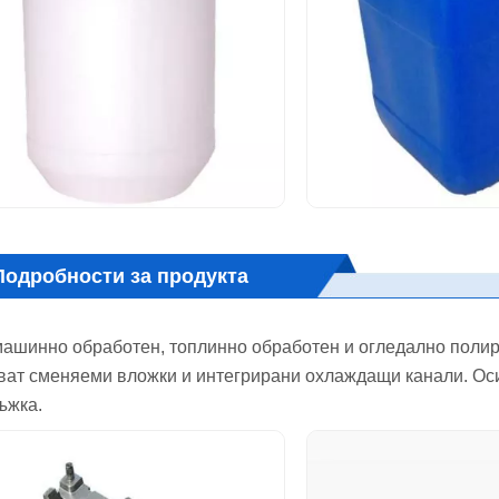
Подробности за продукта
ашинно обработен, топлинно обработен и огледално полир
ват сменяеми вложки и интегрирани охлаждащи канали. Оси
ъжка.