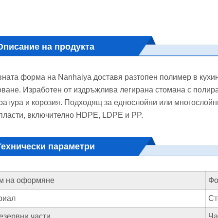
Описание на продукта
вната форма на Nanhaiya доставя разтопен полимер в кухин
ване. Изработен от издръжлива легирана стомана с полиран
ратура и корозия. Подходящ за еднослойни или многослойн
пласти, включително HDPE, LDPE и PP.
Технически параметри
м на оформяне
Фо
риал
Ст
езервни части
Ча