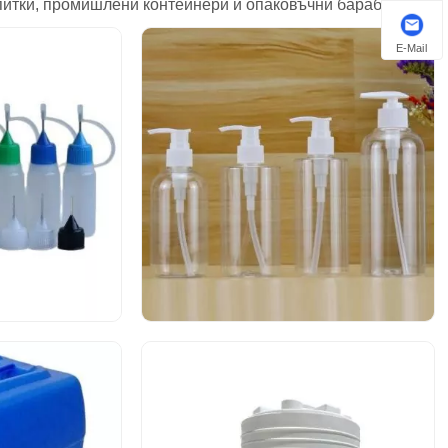
питки, промишлени контейнери и опаковъчни барабани.
E-Mail