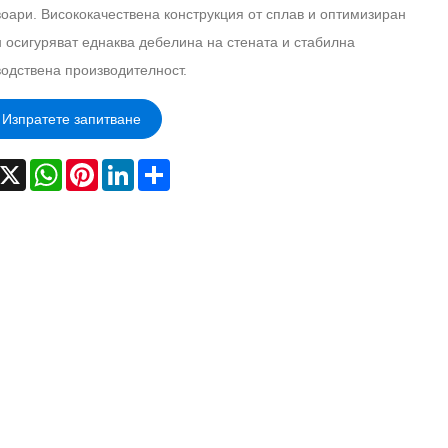
оари. Висококачествена конструкция от сплав и оптимизиран
 осигуряват еднаква дебелина на стената и стабилна
одствена производителност.
Изпратете запитване
acebook
X
WhatsApp
Pinterest
LinkedIn
Share