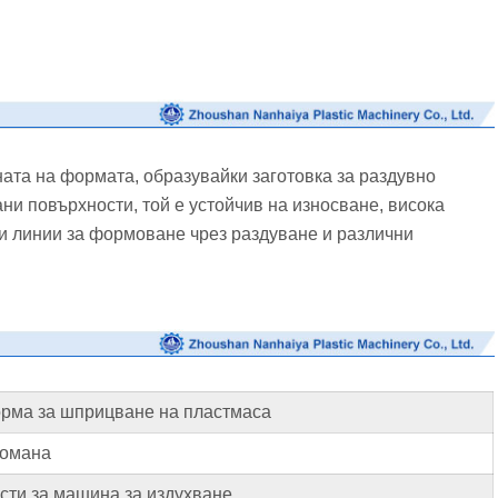
ата на формата, образувайки заготовка за раздувно
и повърхности, той е устойчив на износване, висока
и линии за формоване чрез раздуване и различни
рма за шприцване на пластмаса
омана
сти за машина за издухване