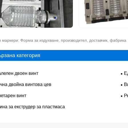
 маркери: Форма за издухване, производител, доставчик, фабрика
ързана категория
лелен двоен винт
Е
чна двойна винтова цев
В
етарен винт
Р
на за екструдер за пластмаса