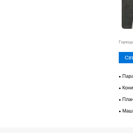
Горещи
Св
Пара
Кони
План
Маши