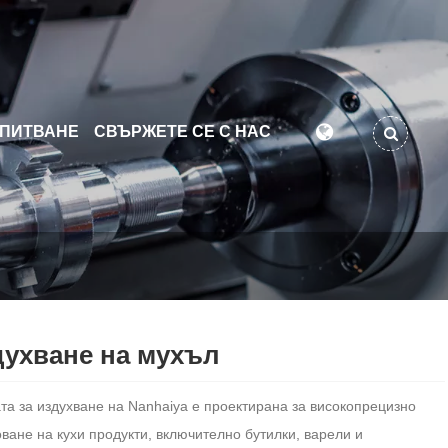
АПИТВАНЕ
СВЪРЖЕТЕ СЕ С НАС
ухване на мухъл
а за издухване на Nanhaiya е проектирана за високопрецизно
ане на кухи продукти, включително бутилки, варели и