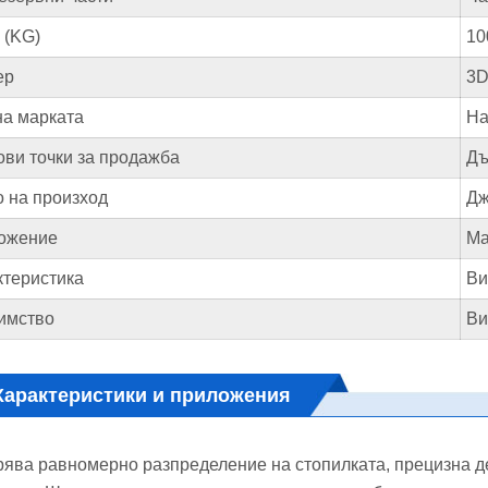
 (KG)
10
ер
3D
на марката
На
ви точки за продажба
Дъ
 на произход
Дж
ожение
Ма
ктеристика
Ви
имство
Ви
Характеристики и приложения
рява равномерно разпределение на стопилката, прецизна д