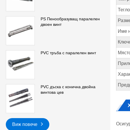
Тегло
PS Пенообразуващ паралелен
Разм
двоен винт
Име 
Ключо
Място
PVC тръба с паралелен винт
Прил
Хара
Пред
PVC дъска с конична двойна
винтова цев
Осигу
Виж повече