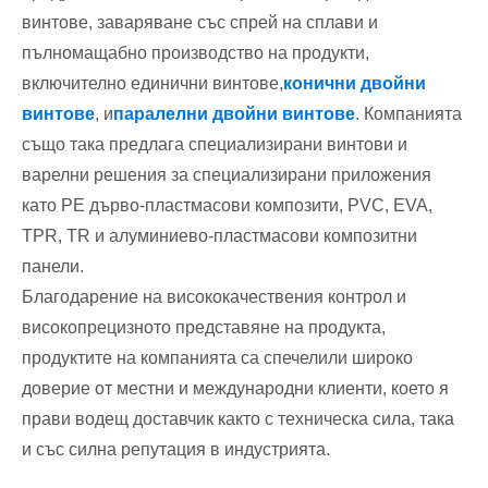
винтове, заваряване със спрей на сплави и
пълномащабно производство на продукти,
включително единични винтове,
конични двойни
винтове
, и
паралелни двойни винтове
. Компанията
също така предлага специализирани винтови и
варелни решения за специализирани приложения
като PE дърво-пластмасови композити, PVC, EVA,
TPR, TR и алуминиево-пластмасови композитни
панели.
Благодарение на висококачествения контрол и
високопрецизното представяне на продукта,
продуктите на компанията са спечелили широко
доверие от местни и международни клиенти, което я
прави водещ доставчик както с техническа сила, така
и със силна репутация в индустрията.