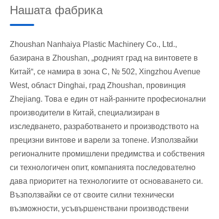
Нашата фабрика
Zhoushan Nanhaiya Plastic Machinery Co., Ltd.,
базирана в Zhoushan, „родният град на винтовете в
Китай“, се намира в зона C, № 502, Xingzhou Avenue
West, област Dinghai, град Zhoushan, провинция
Zhejiang. Това е един от най-ранните професионални
производители в Китай, специализиран в
изследването, разработването и производството на
прецизни винтове и варели за топене. Използвайки
регионалните промишлени предимства и собствения
си технологичен опит, компанията последователно
дава приоритет на технологиите от основаването си.
Възползвайки се от своите силни технически
възможности, усъвършенствани производствени