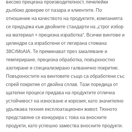
високо прецизна производителност, печелейки
дълбоко доверие от пазара и клиентите. По
отношение на качеството на продуктите, компанията
се придържа към двойните стандарти на „строг избор
на материал + прецизна изработка“. Всички винтове и
цилиндри са изработени от легирана стомана
38CrMoAIA. Те преминават през закаляване и
темпериране, прецизна обработка, повърхностно
азотиране и специализирано галванично покритие.
Повърхностите на винтовете също са обработени със
спрей покритие от двойна сплав. Тази поредица от
щателни процеси придава на продуктите отлична
устойчивост на износване и корозия, като значително
удължава техния експлоатационен живот. Тяхното
представяне се конкурира с това на вносните
продукти, като успешно замества вносните продукти.