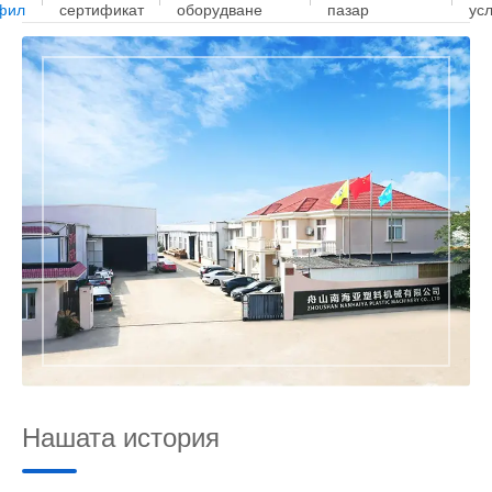
фил
сертификат
оборудване
пазар
усл
Нашата история