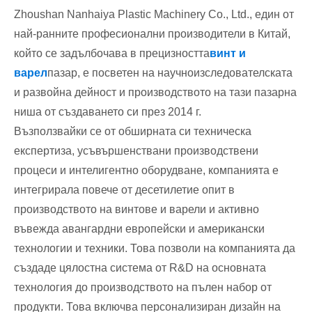
Zhoushan Nanhaiya Plastic Machinery Co., Ltd., един от
най-ранните професионални производители в Китай,
който се задълбочава в прецизността
винт и
варел
пазар, е посветен на научноизследователската
и развойна дейност и производството на тази пазарна
ниша от създаването си през 2014 г.
Възползвайки се от обширната си техническа
експертиза, усъвършенствани производствени
процеси и интелигентно оборудване, компанията е
интегрирала повече от десетилетие опит в
производството на винтове и варели и активно
въвежда авангардни европейски и американски
технологии и техники. Това позволи на компанията да
създаде цялостна система от R&D на основната
технология до производството на пълен набор от
продукти. Това включва персонализиран дизайн на