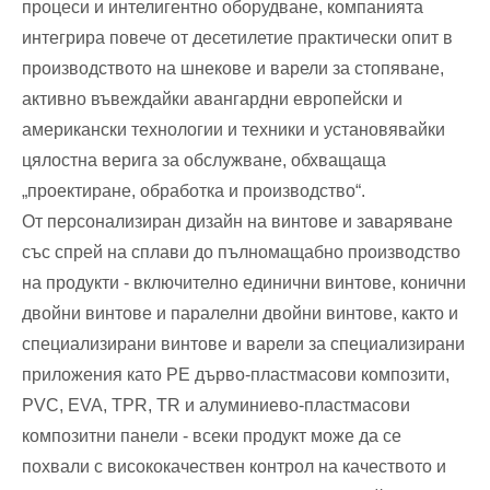
процеси и интелигентно оборудване, компанията
интегрира повече от десетилетие практически опит в
производството на шнекове и варели за стопяване,
активно въвеждайки авангардни европейски и
американски технологии и техники и установявайки
цялостна верига за обслужване, обхващаща
„проектиране, обработка и производство“.
От персонализиран дизайн на винтове и заваряване
със спрей на сплави до пълномащабно производство
на продукти - включително единични винтове, конични
двойни винтове и паралелни двойни винтове, както и
специализирани винтове и варели за специализирани
приложения като PE дърво-пластмасови композити,
PVC, EVA, TPR, TR и алуминиево-пластмасови
композитни панели - всеки продукт може да се
похвали с висококачествен контрол на качеството и