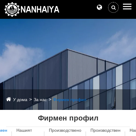
У дома
За нас
Фирмен профил
Фирмен профил
мен
Нашият
Производствено
Производствен
На