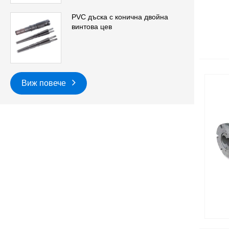
PVC дъска с конична двойна
винтова цев
Виж повече