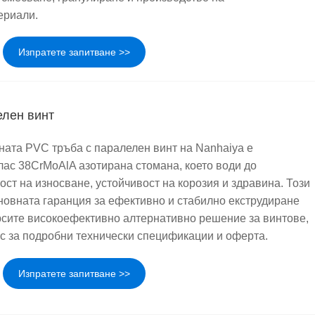
ериали.
Изпратете запитване >>
елен винт
ата PVC тръба с паралелен винт на Nanhaiya е
клас 38CrMoAlA азотирана стомана, което води до
ст на износване, устойчивост на корозия и здравина. Този
новната гаранция за ефективно и стабилно екструдиране
рсите високоефективно алтернативно решение за винтове,
ас за подробни технически спецификации и оферта.
Изпратете запитване >>