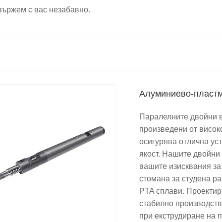
свържем с вас незабавно.
Алуминиево-пластм
Паралелните двойни в
произведени от висок
осигурява отлична уст
якост. Нашите двойни
вашите изисквания за
стомана за студена р
PTA сплави. Проектир
стабилно производств
при екструдиране на п