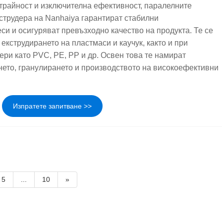
трайност и изключителна ефективност, паралелните
струдера на Nanhaiya гарантират стабилни
си и осигуряват превъзходно качество на продукта. Те се
екструдирането на пластмаси и каучук, както и при
ери като PVC, PE, PP и др. Освен това те намират
ето, гранулирането и производството на високоефективни
Изпратете запитване >>
5
...
10
»