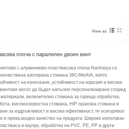
View as
асова плоча с паралелен двоен винт
интове с алуминиево-пластмасова плоча Nanhaiya са
окачествена азотирана стомана 38CrMoAlA, която
ойчивост на износване, устойчивост на корозия и висока
 винтове могат да бъдат напълно персонализирани според
 материали, включително стомана за гореща обработка,
абота, високоскоростна стомана, HIP прахова стомана и
ани за издръжливост и висока ефективност, те осигуряват
о и превъзходно качество на продукта. Широко използван
ластмаса и каучук, обработка на PVC, PE, PP и други