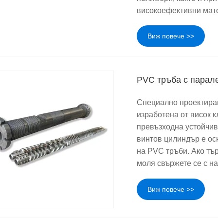
високоефективни мат
Виж повече >>
PVC тръба с парал
Специално проектиран
изработена от висок 
превъзходна устойчиво
винтов цилиндър е ос
на PVC тръби. Ако тъ
моля свържете се с н
Виж повече >>