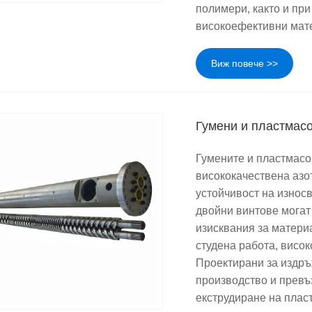
полимери, както и пр
високоефективни мат
Виж повече >>
Гумени и пластмас
Гумените и пластмасо
висококачествена азо
устойчивост на износв
двойни винтове могат
изисквания за матери
студена работа, висо
Проектирани за издръ
производство и превъ
екструдиране на пласт