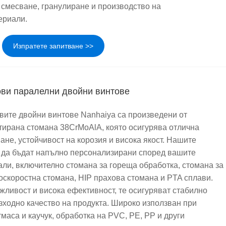
и смесване, гранулиране и производство на
ериали.
Изпратете запитване >>
ови паралелни двойни винтове
вите двойни винтове Nanhaiya са произведени от
тирана стомана 38CrMoAlA, която осигурява отлична
ане, устойчивост на корозия и висока якост. Нашите
 да бъдат напълно персонализирани според вашите
али, включително стомана за гореща обработка, стомана за
коскоростна стомана, HIP прахова стомана и PTA сплави.
жливост и висока ефективност, те осигуряват стабилно
зходно качество на продукта. Широко използван при
маса и каучук, обработка на PVC, PE, PP и други