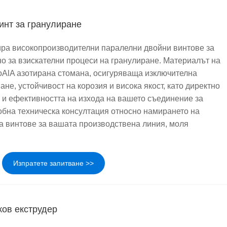
инт за гранулиране
ра високопроизводителни паралелни двойни винтове за
о за взискателни процеси на гранулиране. Материалът на
AlA азотирана стомана, осигуряваща изключителна
ане, устойчивост на корозия и висока якост, като директно
 и ефективността на изхода на вашето съединение за
обна техническа консултация относно намирането на
а винтове за вашата производствена линия, моля
Изпратете запитване >>
ов екструдер