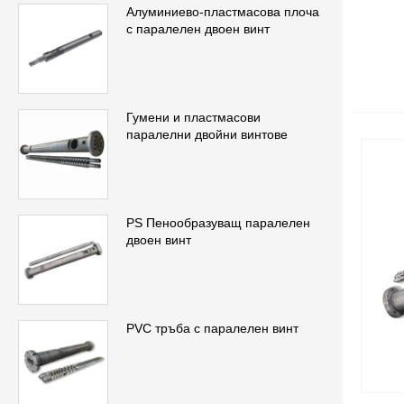
Алуминиево-пластмасова плоча
с паралелен двоен винт
Гумени и пластмасови
паралелни двойни винтове
PS Пенообразуващ паралелен
двоен винт
PVC тръба с паралелен винт