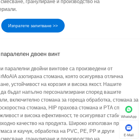
и смесване, гранулиране и производство на
ериали.
Изпратете запитване >>
паралелен двоен винт
и паралелни двойни винтове са произведени от
rMoAlA азотирана стомана, която осигурява отлична
ане, устойчивост на корозия и висока якост. Нашите
 да бъдат напълно персонализирани според вашите
али, включително стомана за гореща обработка, стомана за
коскоростна стомана, HIP прахова стомана и PTA сплави.
жливост и висока ефективност, те осигуряват стабилно
WhatsApp
зходно качество на продукта. Широко използван при
маса и каучук, обработка на PVC, PE, PP и други
E-Mail
и смесване, гранулиране и производство на