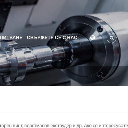
АПИТВАНЕ
СВЪРЖЕТЕ СЕ С НАС
рен винт, пластмасов екструдер и др. Ако се интересувате