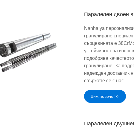
Паралелен двоен в
Nanhaiya персонализи
гранулиране специалн
сърцевината е 38CrMo
устойчивост на износв
подобрява качеството
гранулиране. За подр
надежден доставчик н
свържете се с нас.
Виж повече >>
Паралелен двушнек