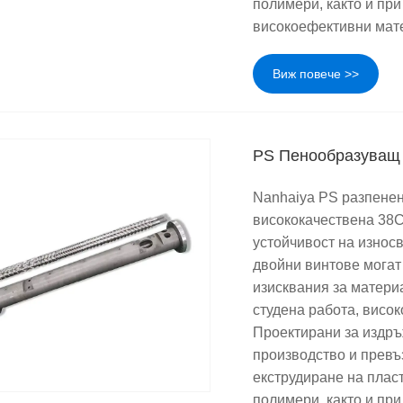
полимери, както и пр
високоефективни мат
Виж повече >>
PS Пенообразуващ 
Nanhaiya PS разпенен
висококачествена 38C
устойчивост на износв
двойни винтове могат
изисквания за матери
студена работа, висо
Проектирани за издръ
производство и превъ
екструдиране на пласт
полимери, както и пр