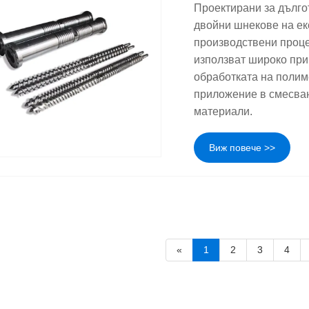
Проектирани за дълго
двойни шнекове на ек
производствени проце
използват широко при 
обработката на полим
приложение в смесван
материали.
Виж повече >>
«
1
2
3
4