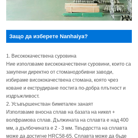
Защо да изберете Nanhaiya?
1. Висококачествена суровина
Ние използваме висококачествени суровини, които са
закупени директно от стоманодобивни заводи,
избираме висококачествена стомана, която чрез
коване и екструдиране постига по-добра плътност и
издръжливост.
2. Усъвършенстван биметален занаят
Използваме вносна сплав на базата на никел +
волфрамова сплав. Дължината на сплавта е над 400
мм, а дълбочината е 2 - 3 мм. Твърдостта на сплавта
може да достигне HRC58-65. Сплавта може да бъде