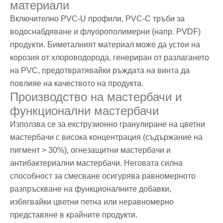
материали
Включително PVC-U профили, PVC-C тръби за
водоснабдяване и флуорополимерни (напр. PVDF)
продукти. Биметалният материал може да устои на
корозия от хлороводорода, генериран от разлагането
на PVC, предотвратявайки ръждата на винта да
повлияе на качеството на продукта.
Производство на мастербачи и
функционални мастербачи
Използва се за екструзионно гранулиране на цветни
мастербачи с висока концентрация (съдържание на
пигмент > 30%), огнезащитни мастербачи и
антибактериални мастербачи. Неговата силна
способност за смесване осигурява равномерното
разпръскване на функционалните добавки,
избягвайки цветни петна или неравномерно
представяне в крайните продукти.