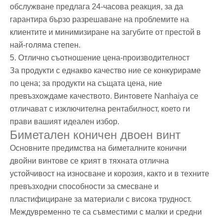
обслужване предлага 24-часова реакция, за да
гарантира бързо разрешаване на проблемите на
клиентите и минимизиране на загубите от престой в
най-голяма степен.
5. Отлично съотношение цена-производителност
За продукти с еднакво качество ние се конкурираме
по цена; за продукти на същата цена, ние
превъзхождаме качеството. Винтовете Nanhaiya се
отличават с изключителна рентабилност, което ги
прави вашият идеален избор.
Биметален коничен двоен винт
Основните предимства на биметалните конични
двойни винтове се крият в тяхната отлична
устойчивост на износване и корозия, както и в техните
превъзходни способности за смесване и
пластифициране за материали с висока трудност.
Междувременно те са съвместими с малки и средни