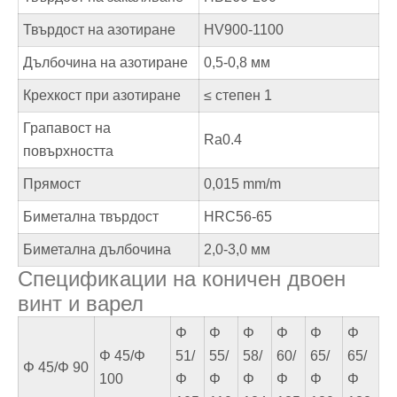
Твърдост на азотиране
HV900-1100
Дълбочина на азотиране
0,5-0,8 мм
Крехкост при азотиране
≤ степен 1
Грапавост на
Ra0.4
повърхността
Прямост
0,015 mm/m
Биметална твърдост
HRC56-65
Биметална дълбочина
2,0-3,0 мм
Спецификации на коничен двоен
винт и варел
Φ
Φ
Φ
Φ
Φ
Φ
Φ 45/Φ
51/
55/
58/
60/
65/
65/
Φ 45/Φ 90
100
Φ
Φ
Φ
Φ
Φ
Φ