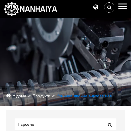
У дома
Продукти
Конична двойна винтова цев